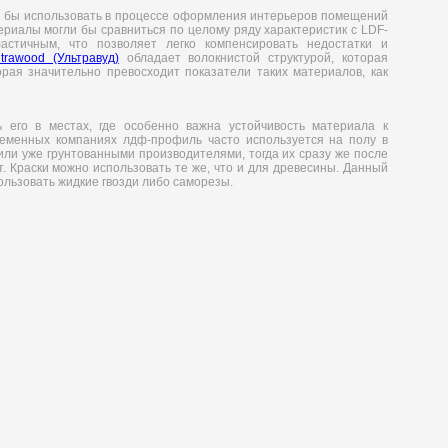
 бы использовать в процессе оформления интерьеров помещений
ериалы могли бы сравниться по целому ряду характеристик с LDF-
астичным, что позволяет легко компенсировать недостатки и
trawood (Ультравуд)
обладает волокнистой структурой, которая
ая значительно превосходит показатели таких материалов, как
 его в местах, где особенно важна устойчивость материала к
еменных компаниях лдф-профиль часто используется на полу в
или уже грунтованными производителями, тогда их сразу же после
. Краски можно использовать те же, что и для древесины. Данный
ользовать жидкие гвозди либо саморезы.